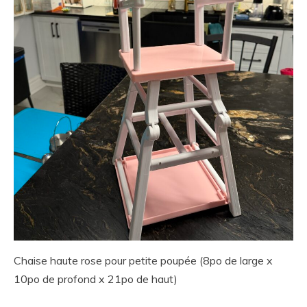
Chaise haute rose pour petite poupée (8po de large x
10po de profond x 21po de haut)