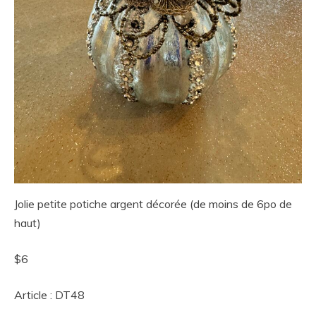
Jolie petite potiche argent décorée (de moins de 6po de
haut)
$6
Article : DT48