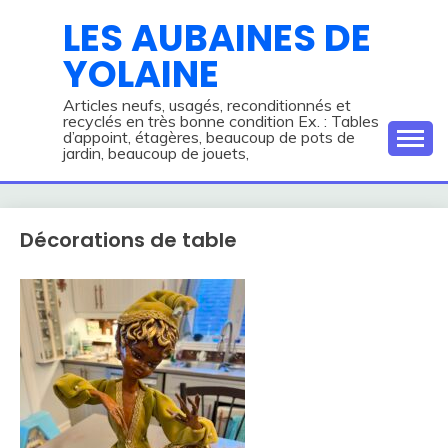
Skip
LES AUBAINES DE
to
YOLAINE
content
Articles neufs, usagés, reconditionnés et
recyclés en très bonne condition Ex. : Tables
d’appoint, étagères, beaucoup de pots de
jardin, beaucoup de jouets,
Décorations de table